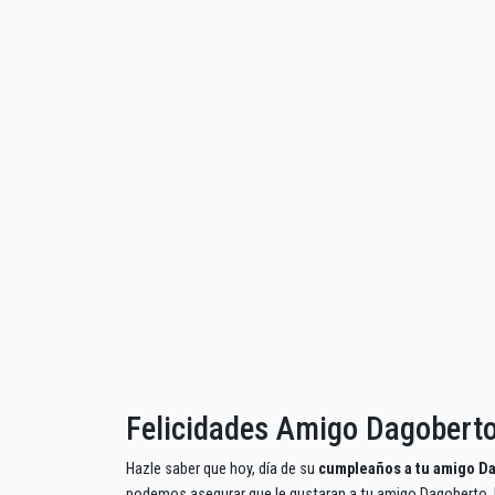
Felicidades Amigo Dagobert
Hazle saber que hoy, día de su
cumpleaños a tu amigo D
podemos asegurar que le gustaran a tu amigo Dagoberto. P