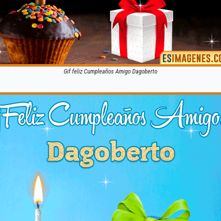
Gif feliz Cumpleaños Amigo Dagoberto