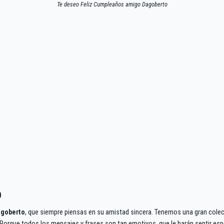
Te deseo Feliz Cumpleaños amigo Dagoberto
o
agoberto
, que siempre piensas en su amistad sincera. Tenemos una gran cole
orque todos los mensajes y frases son tan emotivos, que le harán sentir espe