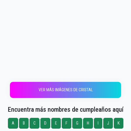
VER MÁS IMÁGENES DE CRISTAL
Encuentra más nombres de cumpleaños aquí
A
B
C
D
E
F
G
H
I
J
K