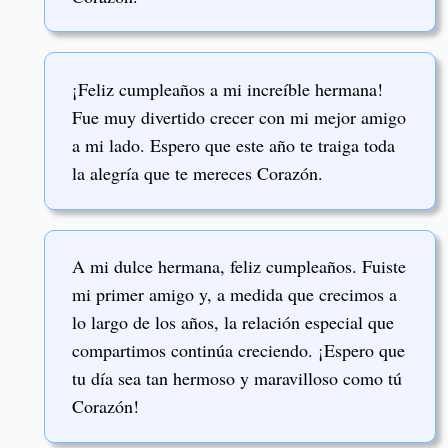
¡Feliz cumpleaños a mi increíble hermana!
Fue muy divertido crecer con mi mejor amigo
a mi lado. Espero que este año te traiga toda
la alegría que te mereces Corazón.
A mi dulce hermana, feliz cumpleaños. Fuiste
mi primer amigo y, a medida que crecimos a
lo largo de los años, la relación especial que
compartimos continúa creciendo. ¡Espero que
tu día sea tan hermoso y maravilloso como tú
Corazón!