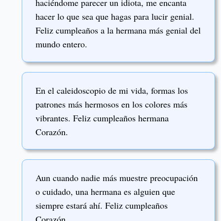
haciéndome parecer un idiota, me encanta
hacer lo que sea que hagas para lucir genial.
Feliz cumpleaños a la hermana más genial del
mundo entero.
En el caleidoscopio de mi vida, formas los
patrones más hermosos en los colores más
vibrantes. Feliz cumpleaños hermana
Corazón.
Aun cuando nadie más muestre preocupación
o cuidado, una hermana es alguien que
siempre estará ahí. Feliz cumpleaños
Corazón.