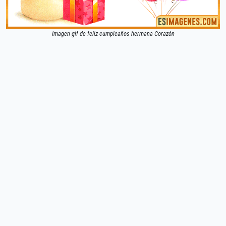
Imagen gif de feliz cumpleaños hermana Corazón