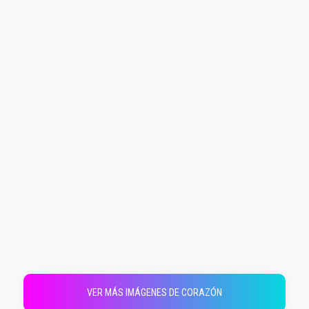
VER MÁS IMÁGENES DE CORAZÓN