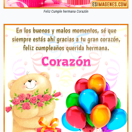
Feliz Cumple hermana Corazón