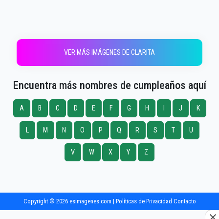
VER MÁS IMÁGENES DE CLARITA
Encuentra más nombres de cumpleaños aquí
A
B
C
D
E
F
G
H
I
J
K
L
M
N
O
P
Q
R
S
T
U
V
W
X
Y
Z
Copyright © 2026 esimagenes.com |
Políticas de Privacidad
Contacto