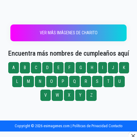
VER MÁS IMÁGENES DE CHARITO
Encuentra más nombres de cumpleaños aquí
A
B
C
D
E
F
G
H
I
J
K
L
M
N
O
P
Q
R
S
T
U
V
W
X
Y
Z
Copyright © 2026 esimagenes.com |
Políticas de Privacidad
Contacto