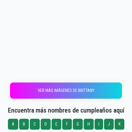
VER MÁS IMÁGENES DE BRITTANY
Encuentra más nombres de cumpleaños aquí
A
B
C
D
E
F
G
H
I
J
K