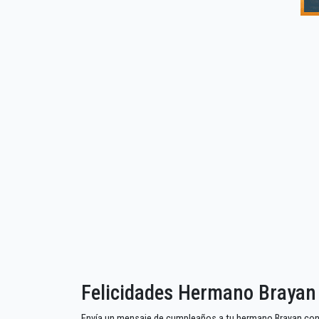
Felicidades Hermano Brayan
Envía un mensaje de cumpleaños a tu hermano Brayan con 