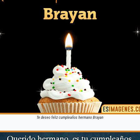
Te deseo feliz cumpleaños hermano Brayan