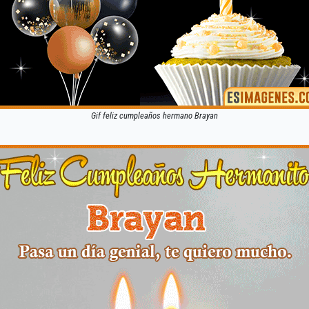
Gif feliz cumpleaños hermano Brayan