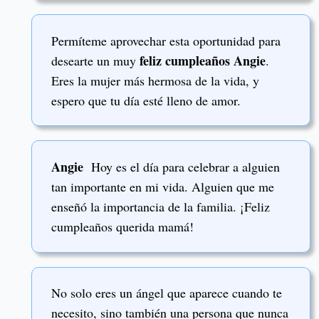
Permíteme aprovechar esta oportunidad para
feliz cumpleaños Angie
desearte un muy
.
Eres la mujer más hermosa de la vida, y
espero que tu día esté lleno de amor.
Angie
Hoy es el día para celebrar a alguien
tan importante en mi vida. Alguien que me
enseñó la importancia de la familia. ¡Feliz
cumpleaños querida mamá!
No solo eres un ángel que aparece cuando te
necesito, sino también una persona que nunca