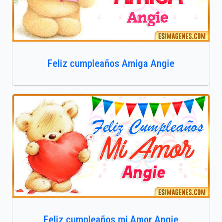
Feliz cumpleaños Amiga Angie
Feliz cumpleaños mi Amor Angie