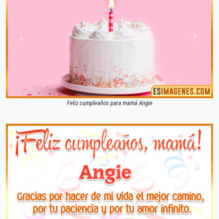
Feliz cumpleaños para mamá Angie