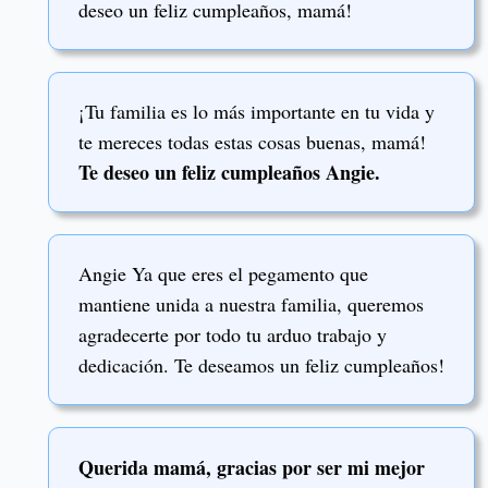
deseo un feliz cumpleaños, mamá!
¡Tu familia es lo más importante en tu vida y
te mereces todas estas cosas buenas, mamá!
Te deseo un feliz cumpleaños Angie.
Angie Ya que eres el pegamento que
mantiene unida a nuestra familia, queremos
agradecerte por todo tu arduo trabajo y
dedicación. Te deseamos un feliz cumpleaños!
Querida mamá, gracias por ser mi mejor