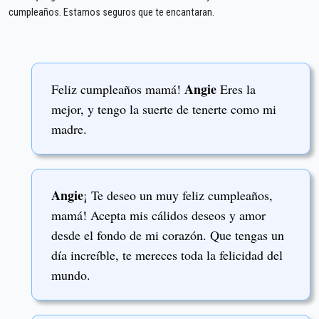
cumpleaños. Estamos seguros que te encantaran.
Angie
Feliz cumpleaños mamá!
Eres la
mejor, y tengo la suerte de tenerte como mi
madre.
Angie
¡ Te deseo un muy feliz cumpleaños,
mamá! Acepta mis cálidos deseos y amor
desde el fondo de mi corazón. Que tengas un
día increíble, te mereces toda la felicidad del
mundo.