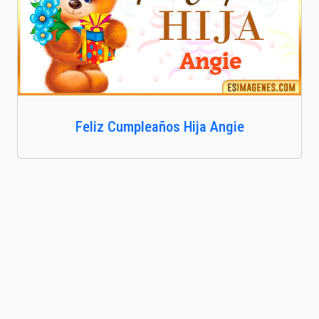
Feliz Cumpleaños Hija Angie