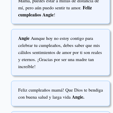
Mamá, puedes estar a millas de distancia de
Feliz
mí, pero aún puedo sentir tu amor.
cumpleaños Angie
!
Angie
Aunque hoy no estoy contigo para
celebrar tu cumpleaños, debes saber que mis
cálidos sentimientos de amor por ti son reales
y eternos. ¡Gracias por ser una madre tan
increíble!
Feliz cumpleaños mamá! Que Dios te bendiga
Angie.
con buena salud y larga vida