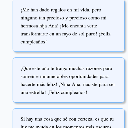
¡Me han dado regalos en mi vida, pero
ninguno tan precioso y precioso como mi
hermosa hija Ana! ¡Me encanta verte
transformarte en un rayo de sol puro! ¡Feliz
cumpleaños!
¡Que este año te traiga muchas razones para
sonreír e innumerables oportunidades para
hacerte más feliz! ¡Niña Ana, naciste para ser
una estrella! ¡Feliz cumpleaños!
Si hay una cosa que sé con certeza, es que tu
luz me ayuda en los momentos más oscuros,