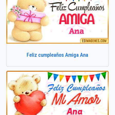
Feliz cumpleaños Amiga Ana