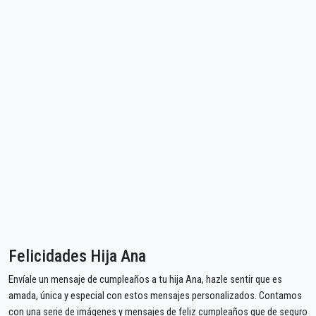
Felicidades Hija Ana
Envíale un mensaje de cumpleaños a tu hija Ana, hazle sentir que es
amada, única y especial con estos mensajes personalizados. Contamos
con una serie de imágenes y mensajes de feliz cumpleaños que de seguro