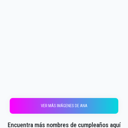
VER MÁS IMÁGENES DE ANA
Encuentra más nombres de cumpleaños aquí